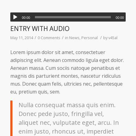
00:00
00:00
ENTRY WITH AUDIO
/
/
/
May 11, 2014
0 Comments
in
News
,
Personal
by
v45al
Lorem ipsum dolor sit amet, consectetuer
adipiscing elit. Aenean commodo ligula eget dolor.
Aenean massa. Cum sociis natoque penatibus et
magnis dis parturient montes, nascetur ridiculus
mus. Donec quam felis, ultricies nec, pellentesque
eu, pretium quis, sem.
Nulla consequat massa quis enim.
Donec pede justo, fringilla vel,
aliquet nec, vulputate eget, arcu. In
enim justo, rhoncus ut, imperdiet