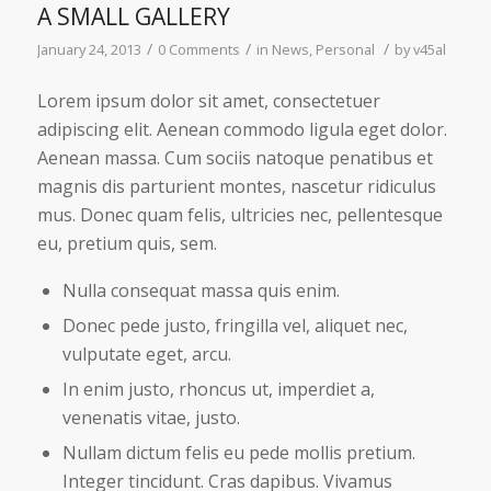
A SMALL GALLERY
/
/
/
January 24, 2013
0 Comments
in
News
,
Personal
by
v45al
Lorem ipsum dolor sit amet, consectetuer
adipiscing elit. Aenean commodo ligula eget dolor.
Aenean massa. Cum sociis natoque penatibus et
magnis dis parturient montes, nascetur ridiculus
mus. Donec quam felis, ultricies nec, pellentesque
eu, pretium quis, sem.
Nulla consequat massa quis enim.
Donec pede justo, fringilla vel, aliquet nec,
vulputate eget, arcu.
In enim justo, rhoncus ut, imperdiet a,
venenatis vitae, justo.
Nullam dictum felis eu pede mollis pretium.
Integer tincidunt. Cras dapibus. Vivamus